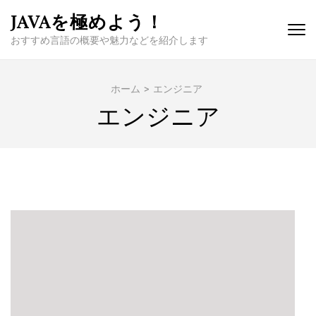
コ
JAVAを極めよう！
ン
おすすめ言語の概要や魅力などを紹介します
テ
ン
ツ
ホーム
>
エンジニア
へ
エンジニア
ス
キ
ッ
プ
(Enter
を
押
す)